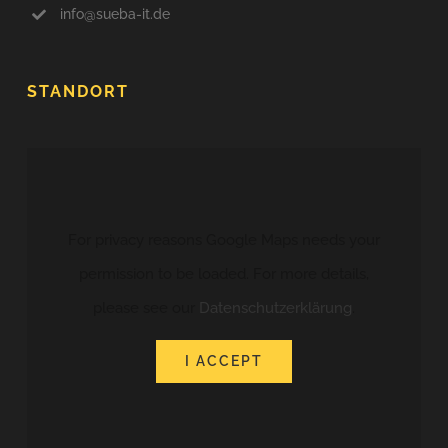
info@sueba-it.de
STANDORT
For privacy reasons Google Maps needs your
permission to be loaded. For more details,
please see our
Datenschutzerklärung
.
I ACCEPT